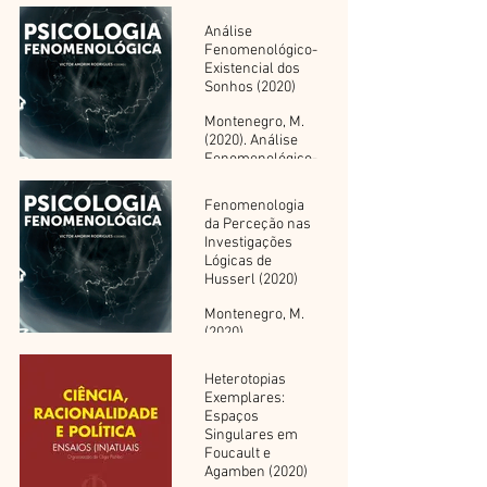
Análise
Fenomenológico-
Existencial dos
Sonhos (2020)
Montenegro, M.
(2020). Análise
Fenomenológico-
Existencial dos
Sonhos numa
Fenomenologia
Perspetiva
da Perceção nas
Daseinanalítica.
Investigações
In V. A. Rodrigues,
Lógicas de
Psicologia
Husserl (2020)
Fenomenológica
(pp. 115-126).
Montenegro, M.
ISPA-IU
(2020).
Fenomenologia
da Perceção nas
Heterotopias
Investigações
Exemplares:
Lógicas de
Espaços
Husserl. In V. A.
Singulares em
Rodrigues,
Foucault e
Psicologia
Agamben (2020)
Fenomenológica